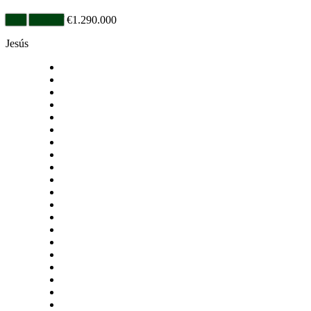
Price
Villa
Verkauf
€1.290.000
recently
Jesús
dropped.